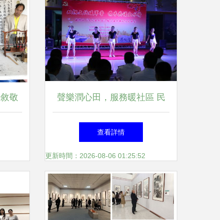
共敘敬
聲樂潤心田，服務暖社區 民
區舉
族聲樂系“書記項目”文化志愿
查看詳情
采”書
活動走進基層
更新時間：2026-08-06 01:25:52
務活動