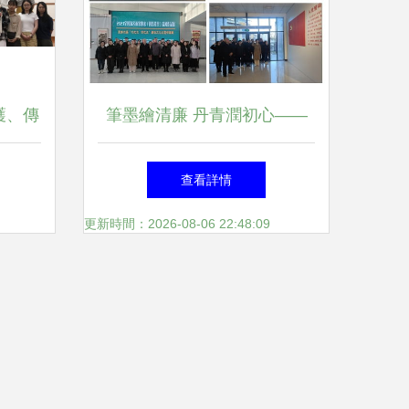
護、傳
筆墨繪清廉 丹青潤初心——
學院、
縣司法局組織參觀第二屆'沁之
查看詳情
講座
水·清之風'廉潔文化書畫展
更新時間：2026-08-06 22:48:09