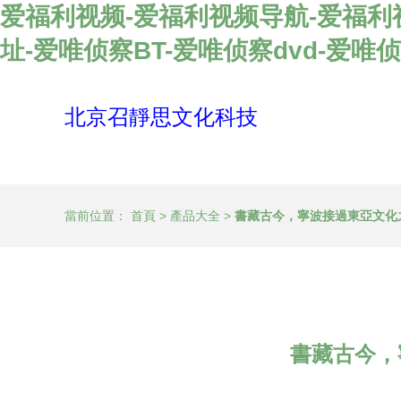
爱福利视频-爱福利视频导航-爱福利
址-爱唯侦察BT-爱唯侦察dvd-爱唯侦
北京召靜思文化科技
當前位置：
首頁
>
產品大全
>
書藏古今，寧波接過東亞文化
書藏古今，