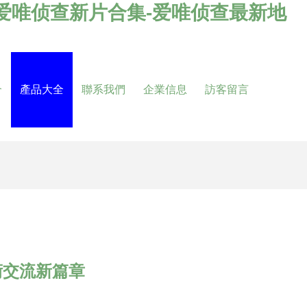
-爱唯侦查新片合集-爱唯侦查最新地
介
產品大全
聯系我們
企業信息
訪客留言
術交流新篇章