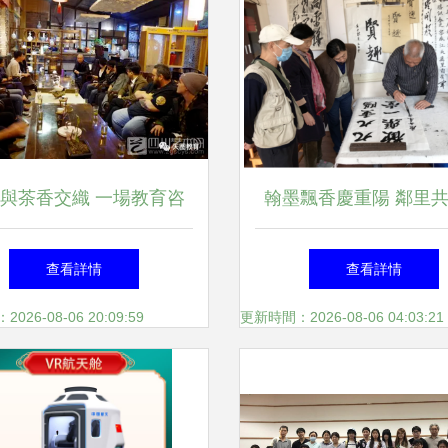
與茶香交織 一場教育咨
翰墨飄香慶重陽 鄰里
詢服務的深度對話
老情——管城區蓉灣社
查看詳情
查看詳情
辦“九九重陽節 書法展風
26-08-06 20:09:59
更新時間：2026-08-06 04:03:21
法交流會暨教育咨詢服