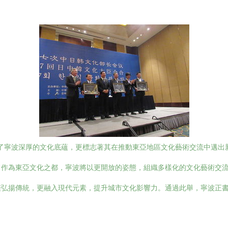
顯了寧波深厚的文化底蘊，更標志著其在推動東亞地區文化藝術交流中邁出新
，作為東亞文化之都，寧波將以更開放的姿態，組織多樣化的文化藝術交
僅弘揚傳統，更融入現代元素，提升城市文化影響力。通過此舉，寧波正