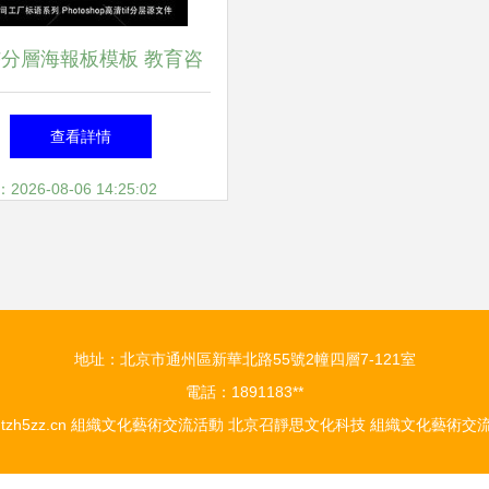
FF分層海報板模板 教育咨
務的創意設計與高效應用
查看詳情
26-08-06 14:25:02
地址：北京市通州區新華北路55號2幢四層7-121室
電話：1891183**
tzh5zz.cn
組織文化藝術交流活動
北京召靜思文化科技
組織文化藝術交