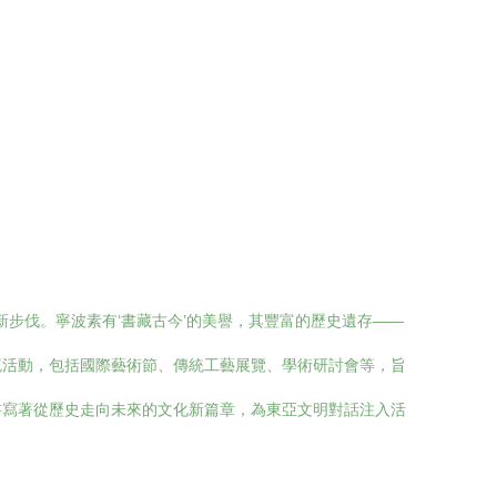
步伐。寧波素有‘書藏古今’的美譽，其豐富的歷史遺存——
流活動，包括國際藝術節、傳統工藝展覽、學術研討會等，旨
書寫著從歷史走向未來的文化新篇章，為東亞文明對話注入活